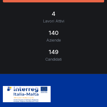
4
Lavori Attivi
140
Aziende
149
Candidati