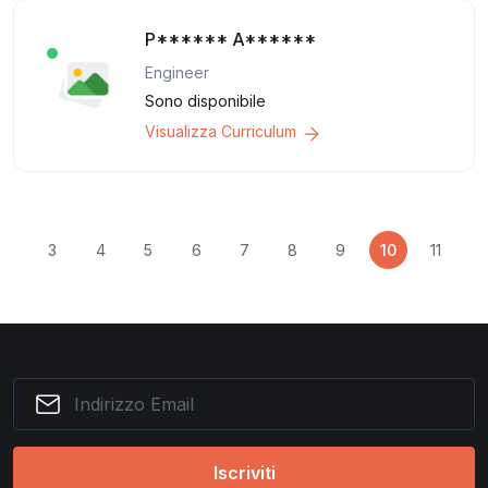
P****** A******
Engineer
Sono disponibile
Visualizza Curriculum
2
3
4
5
6
7
8
9
10
11
1
Iscriviti