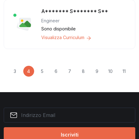
A******* S******* S**
Engineer
Sono disponibile
Visualizza Curriculum
2
3
4
5
6
7
8
9
10
11
1
Iscriviti