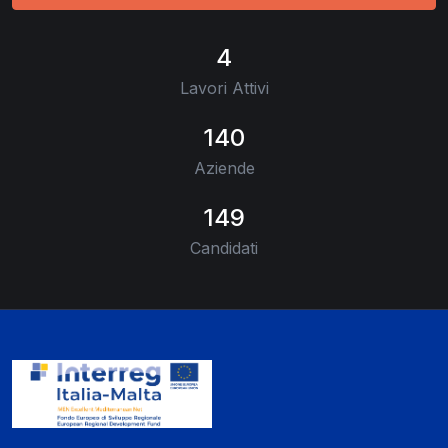
4
Lavori Attivi
140
Aziende
149
Candidati