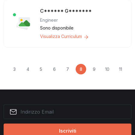
C****** G*******
Engineer
Sono disponibile
Visualizza Curriculum
2
3
4
5
6
7
8
9
10
11
1
Iscriviti