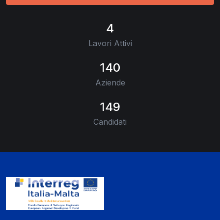
4
Lavori Attivi
140
Aziende
149
Candidati