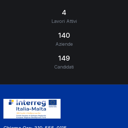
4
Lavori Attivi
140
Aziende
149
Candidati