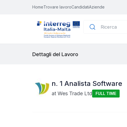
Home
Trovare lavoro
Candidati
Aziende
Dettagli del Lavoro
n. 1 Analista Software
at
Wes Trade Ltd
FULL TIME