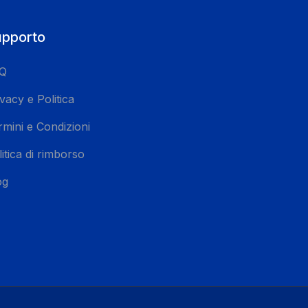
pporto
Q
vacy e Politica
rmini e Condizioni
itica di rimborso
og