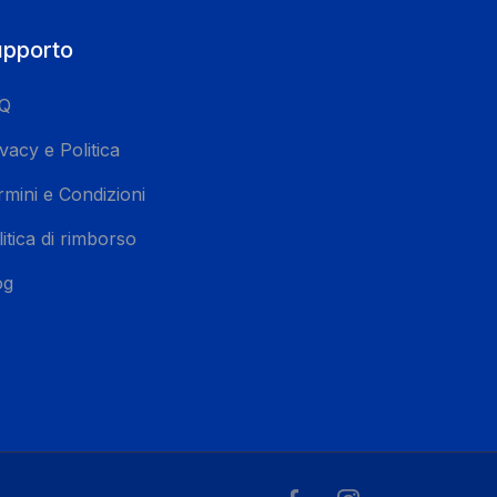
pporto
Q
vacy e Politica
rmini e Condizioni
itica di rimborso
og