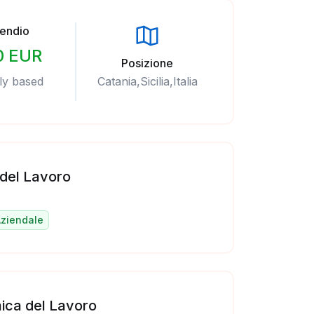
pendio
0 EUR
Posizione
ly based
Catania,Sicilia,Italia
 del Lavoro
Aziendale
ica del Lavoro